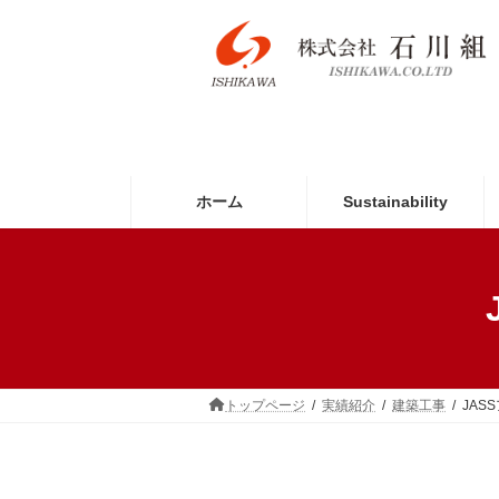
コ
ナ
ン
ビ
テ
ゲ
ン
ー
ツ
シ
へ
ョ
ス
ン
キ
に
ッ
移
ホーム
Sustainability
プ
動
トップページ
実績紹介
建築工事
JAS