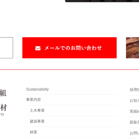
2019年12月11日
Sustainability
採用
事業内容
お知
土木事業
実績
建築事業
薪販
林業
お問