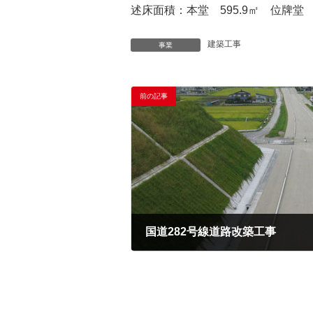
述床面積：本堂 595.9㎡ 位牌堂 60
建築工事
事業
前の記事
国道282号線道路改築工事
2019年12月18日