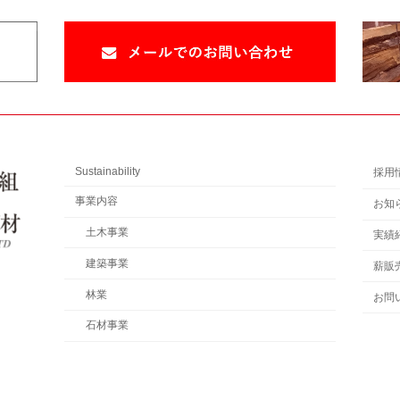
Sustainability
採用
事業内容
お知
土木事業
実績
建築事業
薪販
林業
お問
石材事業