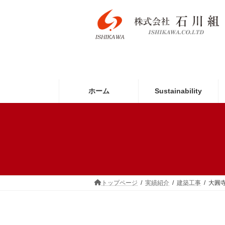
コ
ナ
ン
ビ
テ
ゲ
ン
ー
ツ
シ
へ
ョ
ス
ン
キ
に
ッ
移
ホーム
Sustainability
プ
動
トップページ
実績紹介
建築工事
大圓