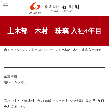
コ
ナ
ン
ビ
テ
ゲ
ン
ー
ツ
シ
へ
ョ
ス
ン
土木部 木村 珠璃 入社4年目
キ
に
ッ
移
プ
動
トップページ
先輩からのメッセージ
土木部 木村 珠璃 入社4年目
家族構成:
趣味：カラオケ
高校で土木・建築科で学び志望であった土木の仕事に就き早4年目
を迎えました。