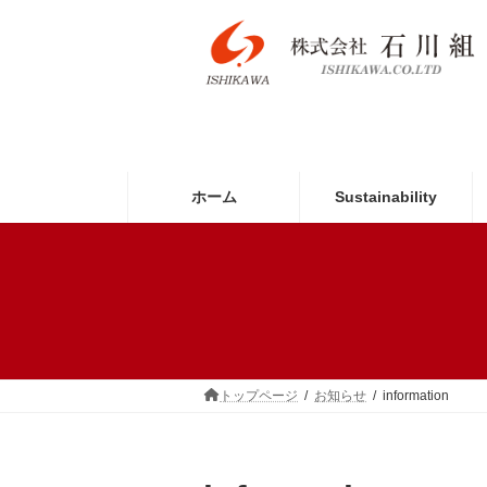
コ
ナ
ン
ビ
テ
ゲ
ン
ー
ツ
シ
へ
ョ
ス
ン
キ
に
ッ
移
ホーム
Sustainability
プ
動
トップページ
お知らせ
information