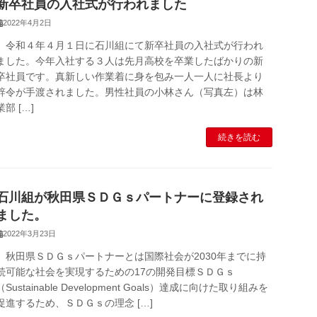
新卒社員の入社式が行われました
2022年4月2日
令和４年４月１日に石川組にて新卒社員の入社式が行われ
ました。今年入社する３人は先月高校を卒業したばかりの新
卒社員です。真新しい作業着に身を包み一人一人に社長より
辞令が手渡されました。男性社員の小林さん（写真左）は林
業部 […]
続きを読む
石川組が秋田県ＳＤＧｓパートナーに登録され
ました。
2022年3月23日
秋田県ＳＤＧｓパートナーとは国際社会が2030年までに持
続可能な社会を実現するための17の開発目標ＳＤＧｓ
（Sustainable Development Goals）達成に向けた取り組みを
促進するため、ＳＤＧｓの理念 […]