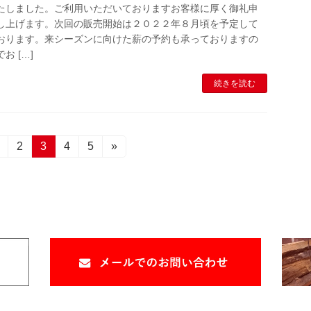
たしました。ご利用いただいておりますお客様に厚く御礼申
し上げます。次回の販売開始は２０２２年８月頃を予定して
おります。来シーズンに向けた薪の予約も承っておりますの
でお […]
続きを読む
固
固
2
固
3
固
4
固
5
»
定
定
定
定
定
ペ
ペ
ペ
ペ
ペ
ー
ー
ー
ー
ー
ジ
ジ
ジ
ジ
ジ