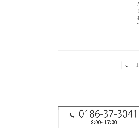
投
«
1
稿
ナ
ビ
ゲ
ー
シ
ョ
ン