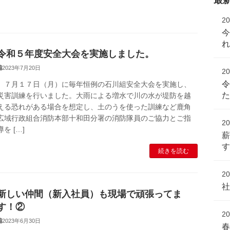
2
今
令和５年度安全大会を実施しました。
2023年7月20日
2
７月１７日（月）に毎年恒例の石川組安全大会を実施し、
災害訓練を行いました。大雨による増水で川の水が堤防を越
える恐れがある場合を想定し、土のうを使った訓練など鹿角
広域行政組合消防本部十和田分署の消防隊員のご協力とご指
2
導を […]
続きを読む
2
新しい仲間（新入社員）も現場で頑張ってま
す！②
2
2023年6月30日