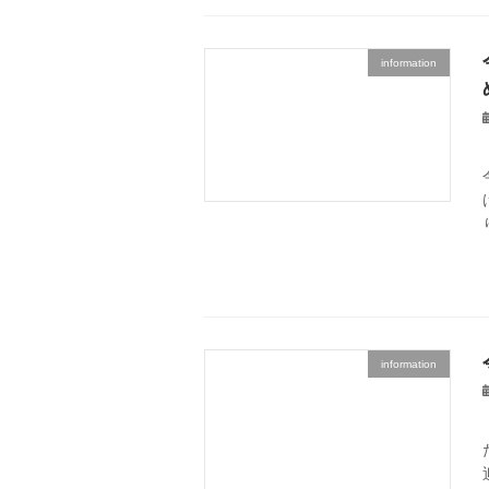
information
information