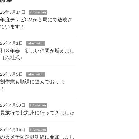
026年5月14日
information
年度テレビCMが各局にて放映さ
れています！
026年4月1日
information
令和８年春 新しい仲間が増えまし
た（入社式）
026年3月5日
information
薪割作業も順調に進んでおりま
す！
025年4月30日
information
社員旅行で北九州に行ってきました
025年4月15日
information
春の火災予防運動訓練に参加しまし