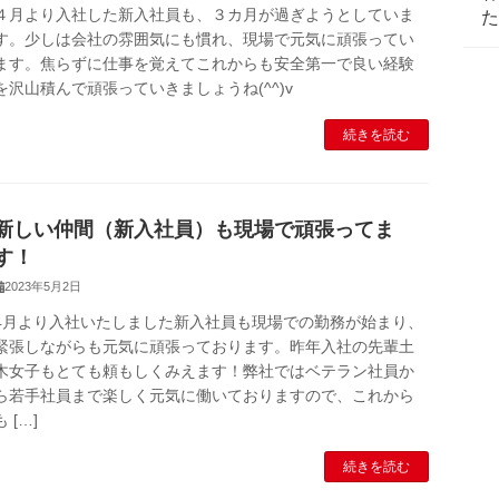
４月より入社した新入社員も、３カ月が過ぎようとしていま
す。少しは会社の雰囲気にも慣れ、現場で元気に頑張ってい
ます。焦らずに仕事を覚えてこれからも安全第一で良い経験
を沢山積んで頑張っていきましょうね(^^)v
続きを読む
新しい仲間（新入社員）も現場で頑張ってま
す！
2023年5月2日
4月より入社いたしました新入社員も現場での勤務が始まり、
緊張しながらも元気に頑張っております。昨年入社の先輩土
木女子もとても頼もしくみえます！弊社ではベテラン社員か
ら若手社員まで楽しく元気に働いておりますので、これから
も […]
続きを読む