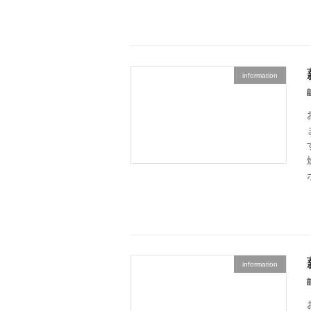
information
information