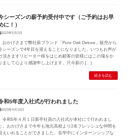
今シーズンの薪予約受付中です（ご予約はお早
めに！）
2023年5月2日
おかげさまで弊社薪ブランド「Pure Oak Deluxe」販売から
今シーズンで4年目を迎えることになりました。いつもお声が
け頂きますリピーター様をはじめ顧客の皆様にはこの場をか
りまして心より感謝申し上げます。只今薪の […]
続きを読む
令和5年度入社式が行われました
2023年4月15日
令和5年４月１日新卒社員の入社式が本社にて行われまし
た。おかげさまで今年も地元高校より2名フレッシュな仲間を
迎えいれることができました。在学中にインターンシップな