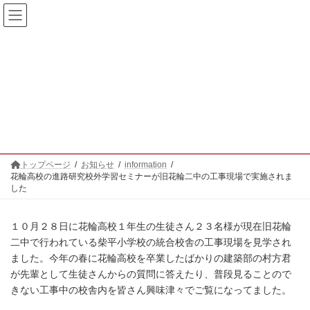
コ
ナ
ン
ビ
テ
ゲ
ン
ー
ツ
シ
へ
ョ
花輪高校の進路研究校外学習セ
ス
ン
キ
に
ミナーが旧花輪二中の工事現場
ッ
移
プ
動
で実施されました
トップページ
お知らせ
information
花輪高校の進路研究校外学習セミナーが旧花輪二中の工事現場で実施されま
した
１０月２８日に花輪高校１年生の生徒さん２３名様が現在旧花輪
二中で行われている柴平小学校の統合校舎の工事現場を見学され
ました。今年の春に花輪高校を卒業したばかりの建築部の村方君
が先輩として生徒さんからの質問に答えたり、普段見ることので
きない工事中の校舎内を皆さん興味津々でご覧になってました。